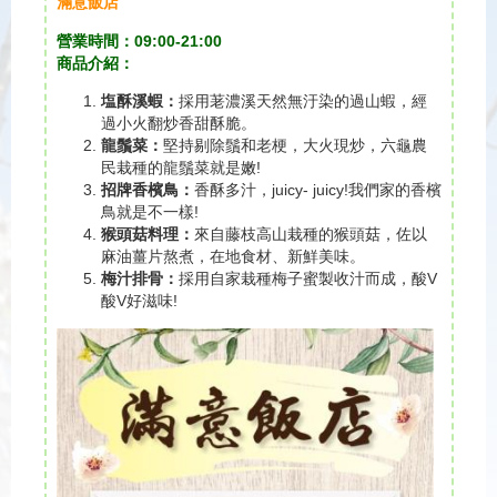
滿意飯店
營業時間：09:00-21:00
商品介紹：
塩酥溪蝦：
採用荖濃溪天然無汙染的過山蝦，經
過小火翻炒香甜酥脆。
龍鬚菜：
堅持剔除鬚和老梗，大火現炒，六龜農
民栽種的龍鬚菜就是嫩!
招牌香檳鳥：
香酥多汁，juicy- juicy!我們家的香檳
鳥就是不一樣!
猴頭菇料理：
來自藤枝高山栽種的猴頭菇，佐以
麻油薑片熬煮，在地食材、新鮮美味。
梅汁排骨：
採用自家栽種梅子蜜製收汁而成，酸V
酸V好滋味!