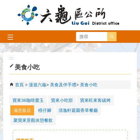
跳到主要內容區塊
搜尋
:::
:::
美食小吃
首頁
漫遊六龜
美食及伴手禮
美食小吃
寶來36咖啡愛玉
寶來小吃部
寶來旺來客碳烤
滿意飯店
檨仔腳
清逸軒庭園香草餐廳
聚寶來景觀休憩餐飲