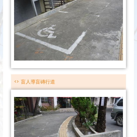
盲人導盲磚行道