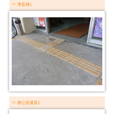
導盲磚1
辦公室通道1