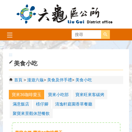
跳到主要內容區塊
搜尋
:::
:::
美食小吃
首頁
漫遊六龜
美食及伴手禮
美食小吃
寶來36咖啡愛玉
寶來小吃部
寶來旺來客碳烤
滿意飯店
檨仔腳
清逸軒庭園香草餐廳
聚寶來景觀休憩餐飲