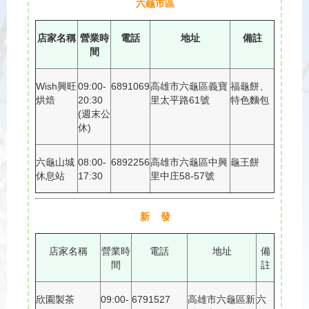
六龜市區
店家名稱
營業時
電話
地址
備註
間
Wish興旺
09:00-
6891069
高雄市六龜區義寶
福龜餅、
烘焙
20:30
里太平路61號
特色麵包
(週末公
休)
六龜山城
08:00-
6892256
高雄市六龜區中興
龜王餅
休息站
17:30
里中庄58-57號
新 發
店家名稱
營業時
電話
地址
備
間
註
欣園製茶
09:00-
6791527
高雄市六龜區新
六