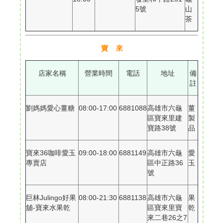
5號
山
茶
寶 來
店家名稱
營業時間
電話
地址
備
註
劉媽媽愛心薑糖
08:00-17:00
6881088
高雄市六龜
薑
區寶來里建
製
寶路38號
品
寶來36咖啡愛玉
09:00-18:00
6881149
高雄市六龜
愛
專賣店
區中正路36
玉
號
巨林Julingo好果
08:00-21:30
6881138
高雄市六龜
果
舖-寶來水果乾
區寶來里寶
乾
來二巷26之7