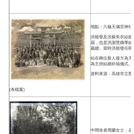
地點：六龜天滿宮神社(
洪能發及洪蘇朱衣結婚
屆，也是洪謝慧娥學妹
裁縫。當時洪能發任職
站在兩位新人後方為天
為主持結婚祈福儀式。
資料來源：高雄市立歷
(有檔案)
中間坐者周蘭女士，左