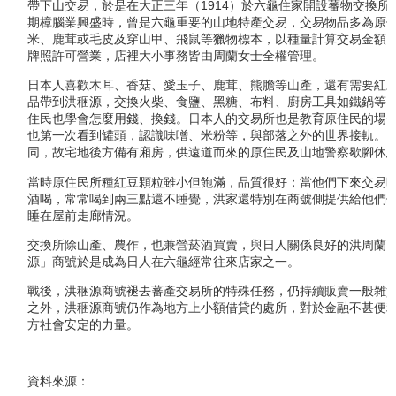
帶下山交易，於是在大正三年（1914）於六龜住家開設蕃物交換
期樟腦業興盛時，曾是六龜重要的山地特產交易，交易物品多為原
米、鹿茸或毛皮及穿山甲、飛鼠等獵物標本，以種量計算交易金額
牌照許可營業，店裡大小事務皆由周蘭女士全權管理。
日本人喜歡木耳、香菇、愛玉子、鹿茸、熊膽等山產，還有需要紅
品帶到洪稇源，交換火柴、食鹽、黑糖、布料、廚房工具如鐵鍋等
住民也學會怎麼用錢、換錢。日本人的交易所也是教育原住民的場
也第一次看到罐頭，認識味噌、米粉等，與部落之外的世界接軌。
同，故宅地後方備有廂房，供遠道而來的原住民及山地警察歇腳休
當時原住民所種紅豆顆粒雖小但飽滿，品質很好；當他們下來交易
酒喝，常常喝到兩三點還不睡覺，洪家還特別在商號側提供給他們
睡在屋前走廊情況。
交換所除山產、農作，也兼營菸酒買賣，與日人關係良好的洪周蘭
源」商號於是成為日人在六龜經常往來店家之一。
戰後，洪稇源商號褪去蕃產交易所的特殊任務，仍持續販賣一般雜
之外，洪稇源商號仍作為地方上小額借貸的處所，對於金融不甚便
方社會安定的力量。
資料來源：