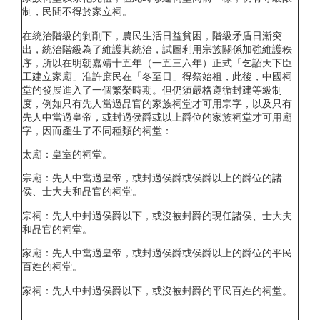
制，民間不得於家立祠。
在統治階級的剝削下，農民生活日益貧困，階級矛盾日漸突
出，統治階級為了維護其統治，試圖利用宗族關係加強維護秩
序，所以在明朝嘉靖十五年（一五三六年）正式「乞詔天下臣
工建立家廟」准許庶民在「冬至日」得祭始祖，此後，中國祠
堂的發展進入了一個繁榮時期。但仍須嚴格遵循封建等級制
度，例如只有先人當過品官的家族祠堂才可用宗字，以及只有
先人中當過皇帝，或封過侯爵或以上爵位的家族祠堂才可用廟
字，因而產生了不同種類的祠堂：
太廟：皇室的祠堂。
宗廟：先人中當過皇帝，或封過侯爵或侯爵以上的爵位的諸
侯、士大夫和品官的祠堂。
宗祠：先人中封過侯爵以下，或沒被封爵的現任諸侯、士大夫
和品官的祠堂。
家廟：先人中當過皇帝，或封過侯爵或侯爵以上的爵位的平民
百姓的祠堂。
家祠：先人中封過侯爵以下，或沒被封爵的平民百姓的祠堂。