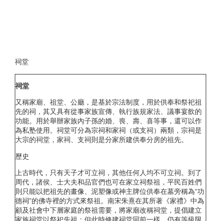
祠堂
祠堂
又稱家廟、祖堂、公廳，是基於宗法制度，用於供奉和祭祀祖
先的祠，其又具有從事家族宣傳、執行族規家法、議事宴飲的
功能。用於舉辦家族內子孫的婚、喪、壽、喜等事，還可以作
為私塾使用。祠堂可分為宗祠和家祠（或支祠）兩類，宗祠是
大宗的祠堂，家祠、支祠則是分家所建供奉分房的祖先。
歷史
上古時代，只有天子才可立祠，其他任何人均不可立祠。到了
周代，諸侯、士大夫和品官們也可在家立祠祭祖，平民百姓們
則只能以把祖先的畫像、泥塑像或神主牌位供奉在墓旁稱為“功
德祠”的佛寺裡的方式來祭祖。南宋朱熹在其所著《家禮》中為
顧及社會中下層家庭的祭祖需要，將家廟改稱祠堂，提倡建立
家族祠堂以祭祀先祖；但此時修建祠堂同前一樣，仍有等級限