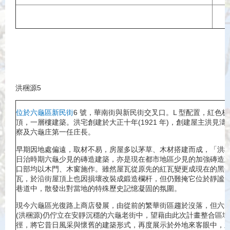
洪稇源5
位於六龜區新民街
6 號，華南街與新民街交叉口。L 型配置，紅色
頂，一層樓建築。洪宅創建於大正十年(1921 年)，創建屋主洪見濤
察及六龜庄第一任庄長。
早期因地處偏遠，取材不易，房屋多以茅草、木材搭建而成，「洪
日治時期六龜少見的磚造建築，亦是現在都市地區少見的加強磚造
口部均以木門、木窗施作。雖然屋瓦從原先的紅瓦變更成現在的黑
瓦，於沿街屋頂上也因損壞改裝成鍛造欄杆，但仍難掩它位於靜謐
巷道中，散發出對當地的特殊歷史記憶凝固的氛圍。
現今六龜區光復路上商店發展，由從前的繁華街區趨於沒落，但六
(洪稇源)仍佇立在安靜沉穩的六龜老街中，望藉由此次計畫整合區
徑，將它昔日風采與懷舊的建築形式，再度展示於外地來客眼中，