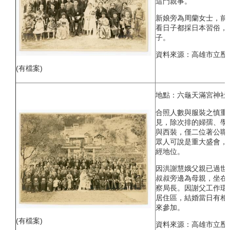
這門親事。
新娘旁為周蘭女士，前
看日子都採日本習俗，
子。
資料來源：高雄市立歷
(有檔案)
地點：六龜天滿宮神社(
合照人數與服裝之慎重
見，除次排的婦孺、學
與西裝，僅二位著公職
眾人可說是重大盛會，
經地位。
因洪謝慧娥父親已過世
叔叔旁邊為母親，坐在
察局長。因謝父工作環
居住區，結婚當日有相
來參加。
(有檔案)
資料來源：高雄市立歷