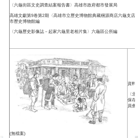
〈六龜街區文史調查結案報告書〉高雄市政府都市發展局
高雄文獻第9卷第2期〈高雄市立歷史博物館典藏稇源商店六龜支店
市歷史博物館編
〈六龜歷史影像誌－起家六龜里老相片集〉六龜區公所編
資料
〈北
保存
員會
(無檔案)