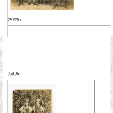
(有檔案)
洪稇源6