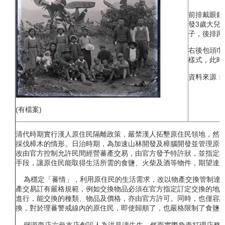
前排戴眼鏡
發3歲大兒
子，後排蹲
右後包頭巾
樣式，此時
資料來源：
(有檔案)
清代時期實行漢人原住民隔離政策，嚴禁漢人拓墾原住民領地，然
採伐樟木的情形。日治時期，為加速山林開發及樟腦開發並管理原
改由官方控制允許民間經營蕃產交易，由官方發予特許狀，並指定
手段，讓原住民能取得生活所需的食鹽、火柴及酒等物件，期望達
為穩定「蕃情」，利用原住民的生活需求，改以物產交換管制達成
產交易訂有嚴格規範，例如交換物品必須在官方指定訂定交換的地
進行，能交換的種類、物品及價格，亦由官方許可。同時，也僅容許
換，對於理蕃警戒線內的原住民，即使歸順了，也嚴格限制了食鹽
稇源商店六龜支店創設人為洪見濤先生，然而實際負責打理店務為