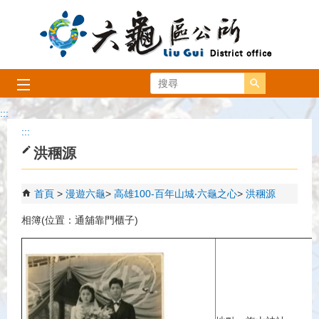
跳到主要內容區塊
搜尋
:::
:::
洪稛源
首頁
漫遊六龜
高雄100-百年山城‧六龜之心
洪稛源
相簿(位置：通舖靠門櫃子)