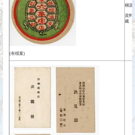
稇源
資料
藏
(有檔案)