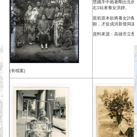
慧娥手中抱著剛出生的
右1站者養女洪靜。
當初原本欲將養女許配
願，才促成洪新發與謝
資料來源：高雄市立歷
(有檔案)