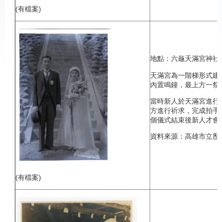
(有檔案)
地點：六龜天滿宮神社(
天滿宮為一階梯形式建
內置鳴鐘，最上方一祭
當時新人於天滿宮進行
方進行祈求，完成拍手
個儀式結束後新人才會
資料來源：高雄市立歷
(有檔案)