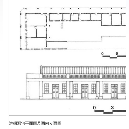
洪稇源宅平面圖及西向立面圖