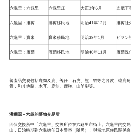
六龜里：六龜里
六龜里庄
大正3年6月
支廳下蕃
六龜里：排剪
排剪移民地
明治41年12月
排剪社外
六龜里：寶來
寶來移民地
明治39年1月
ビヲン社
六龜里：雁爾
雁爾移民地
明治40年11月
雁爾逸仔
蕃產品交易包括鹿肉及鹿、羗仔、石虎、熊、貓等之各皮、竝鹿角
骨，和其他藤、木耳、鹿筋。鹿鞭、山羊腳等。
洪稇源－六龜的蕃物交易所
四個交換所中「六龜里」交換所位在六龜里市街上。六龜里的交易
山，日治時期到六龜擔任日本警察（隘勇），與當地原住民關係良