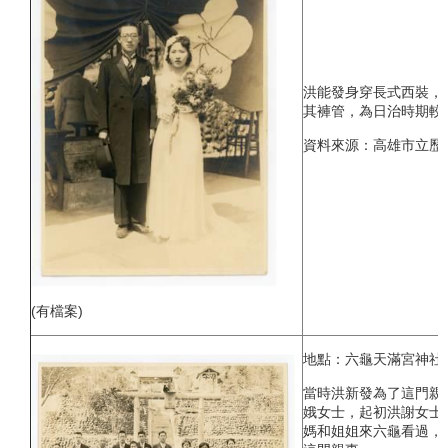
洪能發身穿長式西裝，
其褲管，為日治時期較
資料來源：高雄市立歷
(有檔案)
地點：六龜天滿宮神社(
當時洪新發為了這門親
娥女士，起初洪謝女士
媽和姐姐來六龜看過，