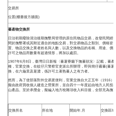
交易所
位置(櫃臺後方牆面)
蕃產物交換所
日治初期廢除清治後期撫墾局管理的原住民物品交易，改發民間經
間於撫墾署或其附近適合的地點交易，對交易物品之類別、價格皆
置、物品交換之業者姓名與人數，以及交換物品的名稱、用途、價
許可之物品而數量有超過情形，將加以處罰。
1907年6月8日，臺灣日日新報〈蕃薯藔廳下撫蕃狀況〉記載，蕃
種，官業交換，在蚊仔只警察官吏派出所辦理，即與簡仔霧蕃(蕃薯
換，在六龜里及荖濃，係許可土著熟蕃人之有力者。
然而，為了使部落對外交易更便利，官業交換自大正五年（1916
擬由政府買收個人建造之營業所，並自四十一年度起由地方人民投
山產品。至於承攬金，擬編入地方稅雜項收入科目後，全部充為撫
交換所名
所在地
開始年.月
交換區域