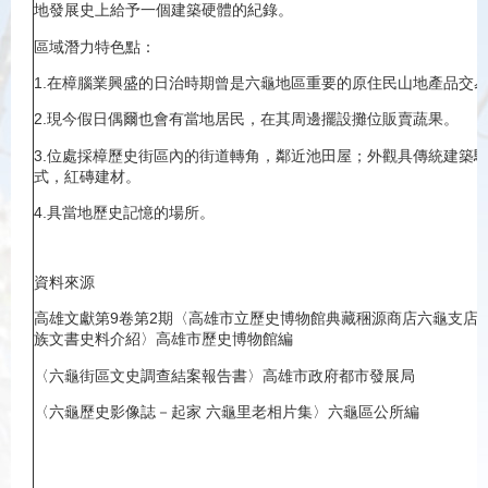
地發展史上給予一個建築硬體的紀錄。
區域潛力特色點：
1.在樟腦業興盛的日治時期曾是六龜地區重要的原住民山地產品交
2.現今假日偶爾也會有當地居民，在其周邊擺設攤位販賣蔬果。
3.位處採樟歷史街區內的街道轉角，鄰近池田屋；外觀具傳統建築
式，紅磚建材。
4.具當地歷史記憶的場所。
資料來源
高雄文獻第9卷第2期〈高雄市立歷史博物館典藏稇源商店六龜支店
族文書史料介紹〉高雄市歷史博物館編
〈六龜街區文史調查結案報告書〉高雄市政府都市發展局
〈六龜歷史影像誌－起家 六龜里老相片集〉六龜區公所編