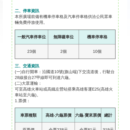
二、停車資訊
本所廣場前備有機車停車格及汽車停車格供洽公民眾車
輛免費停放使用。
一般汽車停車位
無障礙車位
機車停車格
23個
2個
10個
三、交通資訊
(一)自行開車：沿國道10號(旗山端)下交流道後，行駛台
28線接台27甲線即可到達六龜。
(二)大眾運輸：
可至高雄火車站或高鐵左營站搭乘高雄客運E25(高雄火
車站至六龜)。
1.票價：
車票種類
高雄-六龜票價
六龜-寶來票價
總計
原票價
全票238元
全票81元
319元