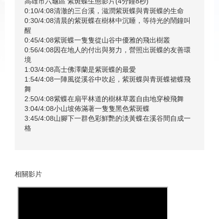
高雄市六龜區 紫斑蝶生態影片(4分鐘8秒)
0:10/4:08清澈的三台溪，滋潤紫斑蝶與青斑蝶的生命
0:30/4:08清晨的紫斑蝶在樹林中沉睡，等待光的鬧鐘叫
醒
0:45/4:08紫斑蝶一隻隻從山谷中優雅的飛出樹叢
0:56/4:08因在地人的付出與努力，營照出斑蝶的友善環
境
1:03/4:08高士佛澤蘭是紫斑蝶的最愛
1:54/4:08一陣風從溪谷中吹起，紫斑蝶與青斑蝶裙蝶飛
舞
2:50/4:08紫蝶在扇平林道的樹林草叢自由地穿梭飛舞
3:04/4:08小山坡佈滿著一隻隻黑色紫斑蝶
3:45/4:08山腳下一群色彩鮮艷的淡黃蝶在溪谷間自成一
格
相關影片