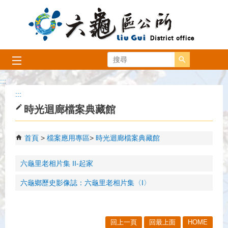
跳到主要內容區塊
搜尋
:::
:::
時光迴廊檔案典藏館
首頁
檔案應用專區
時光迴廊檔案典藏館
六龜里老相片集 II-起家
六龜鄉歷史影像誌：六龜里老相片集〈I〉
回上一頁
回最上面
HOME