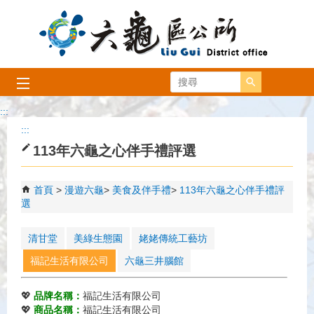
跳到主要內容區塊
搜尋
:::
:::
113年六龜之心伴手禮評選
首頁
漫遊六龜
美食及伴手禮
113年六龜之心伴手禮評
選
清甘堂
美綠生態園
姥姥傳統工藝坊
福記生活有限公司
六龜三井腦館
💖
品牌名稱：
福記生活有限公司
💖
商品名稱：
福記生活有限公司