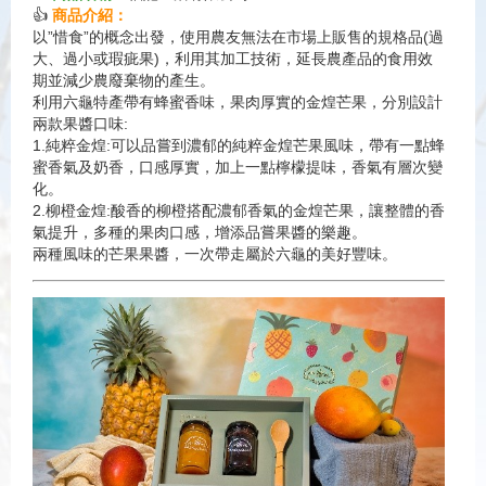
👍
商品介紹：
以”惜食”的概念出發，使用農友無法在市場上販售的規格品(過
大、過小或瑕疵果)，利用其加工技術，延長農產品的食用效
期並減少農廢棄物的產生。
利用六龜特產帶有蜂蜜香味，果肉厚實的金煌芒果，分別設計
兩款果醬口味:
1.純粹金煌:可以品嘗到濃郁的純粹金煌芒果風味，帶有一點蜂
蜜香氣及奶香，口感厚實，加上一點檸檬提味，香氣有層次變
化。
2.柳橙金煌:酸香的柳橙搭配濃郁香氣的金煌芒果，讓整體的香
氣提升，多種的果肉口感，增添品嘗果醬的樂趣。
兩種風味的芒果果醬，一次帶走屬於六龜的美好豐味。