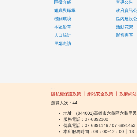
區徽介紹
宣導公告
組織與職掌
政府資訊
機關環境
區內建設
本區沿革
活動花絮
人口統計
影音專區
里鄰走訪
:::
隱私權保護政策
網站安全政策
政府網站
瀏覽人次：
44
地址：(844001)高雄市六龜區六龜里民
服務電話：07-6892100
傳真電話：07-6891146 / 07-6891453
本所服務時間：08：00~12：00 │ 13：