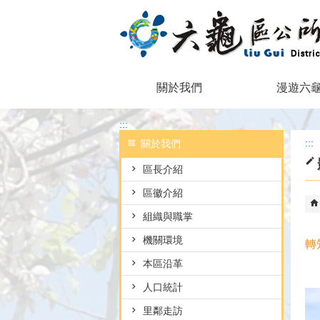
跳到主要內容區塊
關於我們
漫遊六
:::
:::
關於我們
區長介紹
區徽介紹
組織與職掌
機關環境
轉
本區沿革
人口統計
里鄰走訪