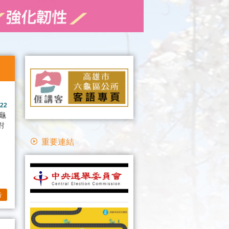
-22
六龜
對
重要連結
告