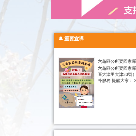
:::
🔔 重要宣導
六龜區公所要回家囉
六龜區公所要回家囉！
區大津里大津33號）仍
外服務 提醒大家： 