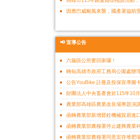
高雄市115年銀髮婚頌禮讚活動
因應巴威颱風來襲，國產署協助受
📢 宣導公告
六龜區公所要回家囉！
轉知高雄市政府工務局公園處辦理
公告YouBike 註冊及投保宣導圖
財團法人中央畜產會於115年10月5
農業部高雄區農業改良場專題演講:
函轉農業部新增晉銓機械貿易進口中國大
函轉農業部農糧署停止建興農業科技
函轉農業部農糧署同意宏存堆肥場股