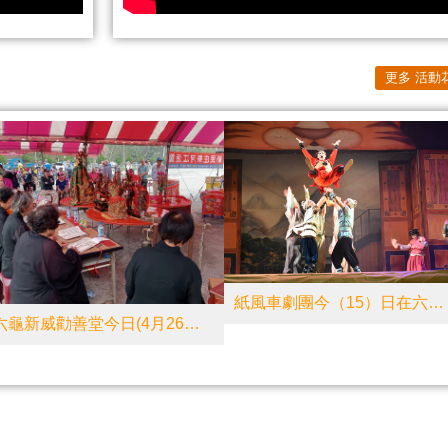
更多 活動
紙風車劇團今（15）日在六龜龍興國小盛大登場！
六龜新威勸善堂今日(4月26日)舉行新民庄祭河江活動，傳承客家無形文化資產!