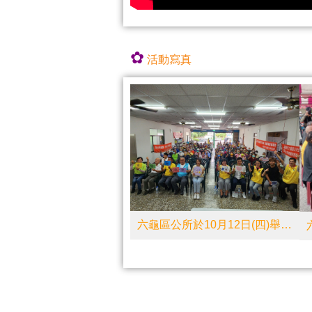
✿​
活動寫真
六龜區公所於10月12日(四)舉辦「六龜區112年度重陽節敬老活動」