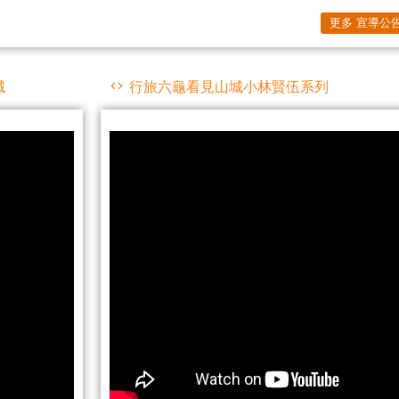
更多 宣導公
城
行旅六龜看見山城小林賢伍系列