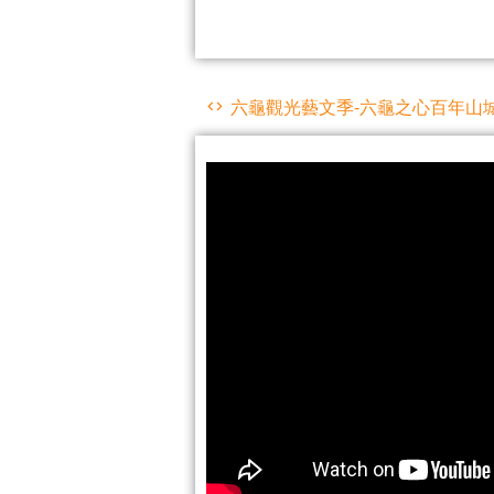
六龜觀光藝文季-六龜之心百年山