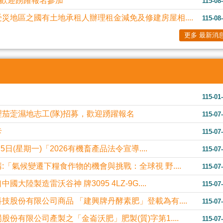
，歡迎踴躍報名參加
115-08
災地區之國有土地承租人辦理租金減免及修建房屋相....
115-08
更多 最新消
115-01
茄萣濕地志工(隊)招募，歡迎踴躍報名
115-07
卡
115-07
日(星期一)「2026有機畜產品法令宣導....
115-07
「氣候變遷下糧食作物的機會與挑戰：全球視 野....
115-07
陸製造雷沃谷神 牌3095 4LZ-9G....
115-07
股份有限公司商品 「建興牌丹酵素肥」登載為有....
115-07
份有限公司產製之「金崙沃肥」肥製(質)字第1....
115-07