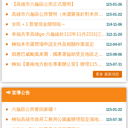
【高雄市六龜區公所正式聲明】
115-01-26
高雄市六龜區公所聲明（米濃聚落針對本所有關六龜地方創生計畫—六龜老街及區內商....
115-01-22
全民＋1 普發現金開領啦～
114-11-06
幸福共享高雄go-六龜線於112年11月22日(三)試營運啟用了~~~~
112-11-20
轉知本市露營場申請文件及相關作業規定
112-04-07
因應巴威颱風來襲，國產署協助受災地區之國有土地承租人辦理租金減免及修建房屋相....
115-08-06
轉知【臺南地方創生專案辦公室】辦理115年度「把遊程變 成一門永續生意─從商....
115-07-31
更多 最新消息
📢 宣導公告
六龜區公所要回家囉！
115-01-22
轉知高雄市政府工務局公園處辦理茄萣濕地志工(隊)招募，歡迎踴躍報名
115-07-30