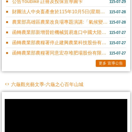
公告YouBike 註冊及投保宣導圖卡
115-07-29
財團法人中央畜產會於115年10月5日(星期一)「2026有機畜產品法令宣導....
115-07-28
農業部高雄區農業改良場專題演講:「氣候變遷下糧食作物的機會與挑戰：全球視 野....
115-07-28
函轉農業部新增晉銓機械貿易進口中國大陸製造雷沃谷神 牌3095 4LZ-9G....
115-07-27
函轉農業部農糧署停止建興農業科技股份有限公司商品 「建興牌丹酵素肥」登載為有....
115-07-27
函轉農業部農糧署同意宏存堆肥場股份有限公司產製之「金崙沃肥」肥製(質)字第1....
115-07-27
更多 宣導公告
六龜觀光藝文季-六龜之心百年山城