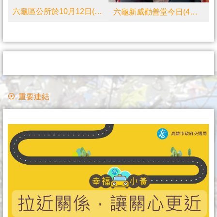
六龜區公所於10月12日(四)舉辦「六龜區112年度重陽節敬老活動」
六龜新威勸善堂今日(4月26日)舉行新民庄祭河江活動，傳承客家無形文化資產!
重要連結