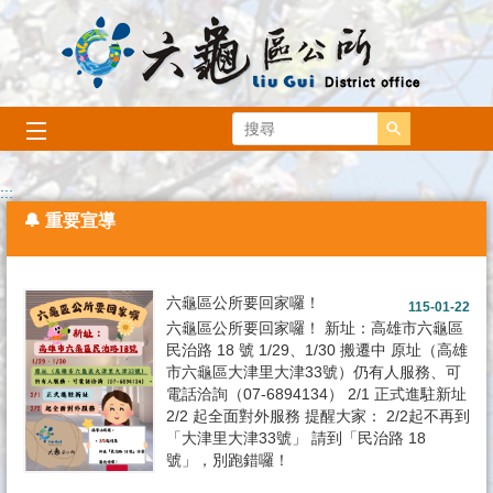
跳到主要內容區塊
搜尋
普發現金
六龜區公所
播放中
:::
🔔 重要宣導
六龜區公所要回家囉！
115-01-22
六龜區公所要回家囉！ 新址：高雄市六龜區
民治路 18 號 1/29、1/30 搬遷中 原址（高雄
市六龜區大津里大津33號）仍有人服務、可
電話洽詢（07-6894134） 2/1 正式進駐新址
2/2 起全面對外服務 提醒大家： 2/2起不再到
「大津里大津33號」 請到「民治路 18
號」，別跑錯囉！