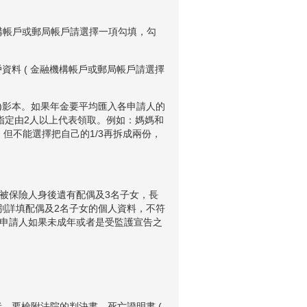
融機構帳戶或郵局帳戶請選擇一項勾填，勾
資料 ( 金融機構帳戶或郵局帳戶請選擇
)影本。如果年金要平均匯入各申請人的
指定由2人以上代表領取。例如：媽媽和
但不能選擇把自己的1/3再拆成兩份，
如被保險人身後遺有配偶及3名子女，長
別詳填配偶及2名子女的個人資料，不符
申請人如果未成年或者是受監護宣告之
，要檢附法院的判決書。死亡證明書 (