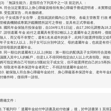
(3) 「無謀生能力」是指符合下列其中之一項 規定的人 ：
A. 符合法定重度以上身心障礙資格領有身心障礙手冊或證明者，未實際
B. 受監護宣告，尚未撤銷者。
(4) 子女或孫子女在學 ，是指就讀於國內公立學校、各級主管教育 行政
管權責機關或專業評鑑團體所認可之學校，並具有正式學籍者。
6. 國民年金保險月投保金額，自104年1月1日起，由17,280元調整為18,
7. 請領遺屬 年金 給付之遺屬具有受領2種以上之遺屬年金之資格時，
險人，而父母不幸雙亡，遺有1名未成年的孩子，此時只能選擇領取父或
年子女有2人以上，則子女可以分別申請父、母的遺屬年金，也就是有些
請領母親的遺屬年金。
8. 同一順位的遺屬有2人以上(例如：第一順位的配偶及子女同時符合資
議匯入其中1人的帳戶，但是1人不得同時指定由2人以上代表領取。例
媽可指定將自己可領的1/3匯給兒子或女兒，但不能選擇把自己的1/3再
9. 領取老年基本保證年金者死亡，不得請領遺屬年金給付。
10. 被保險人符合身心障礙年金給付、身心障礙基本保證年金、老年年
付條件時，僅得擇一請領。
應備文件：
1.下載列印「 遺屬年金給付申請書及給付收據 」後，於申請書第 1 