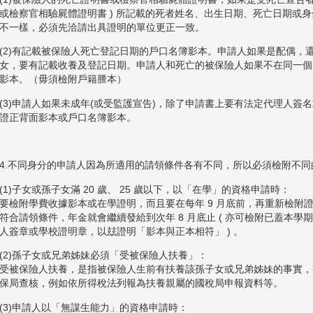
或檢察官相驗屍體證明書 ) 所記載的死者姓名、出生日期、死亡日期或
不一樣，必須先洽請出具證明的單位更正一致。
(2)有記載被保險人死亡登記日期的戶口名簿影本。申請人如果是配偶，
女，要有記載收養及登記日期。申請人和死亡的被保險人如果不在同一個
影本。（毋須檢附戶籍謄本）
(3)申請人如果未成年(或受監護宣告)，除了申請書上要有法定代理人簽
證正背面影本或戶口名簿影本。
4.不同身分的申請人因為所適用的請領條件各有不同，所以必須檢附不
(1)子女或孫子女滿 20 歲、 25 歲以下，以「在學」的資格申請時：
要檢附學費收據影本或在學證明，而且要在每年 9 月底前，再重新檢附
符合請領條件，年金就會繼續發給到次年 8 月底止 ( 亦可檢附已蓋本
人簽章或學校證明章，以玆證明「影本與正本相符」 ) 。
(2)孫子女或兄弟姊妹必須「受被保險人扶養」：
受被保險人扶養，是指被保險人生前有扶養該孫子女或兄弟姊妹的事實，
保局查核，例如依所得稅法列報為扶養親屬的國稅局申報資料等。
(3)申請人以「無謀生能力」的資格申請時：