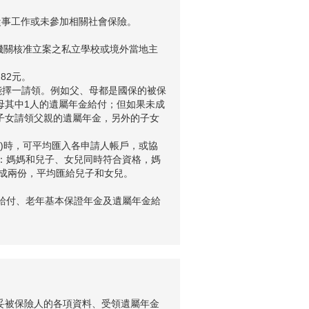
從事工作或未參加相關社會保險。
 機關核准立案之私立學校或境外當地主
282元。
僅能擇一請領。例如父、母都是國保的被保
母其中1人的遺屬年金給付；但如果未成
子女請領父親的遺屬年金，另外的子女
格)時，可平均匯入各申請人帳戶，或協
如：媽媽和兒子、女兒同時符合資格，媽
拆成兩份，平均匯給兒子和女兒。
金給付、老年基本保證年金及遺屬年金給
頁填妥被保險人的各項資料、受領遺屬年金