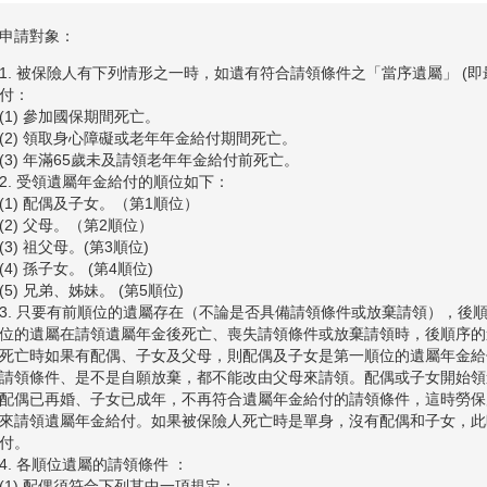
申請對象：
1. 被保險人有下列情形之一時，如遺有符合請領條件之「當序遺屬」 (
付：
(1) 參加國保期間死亡。
(2) 領取身心障礙或老年年金給付期間死亡。
(3) 年滿65歲未及請領老年年金給付前死亡。
2. 受領遺屬年金給付的順位如下：
(1) 配偶及子女。（第1順位）
(2) 父母。（第2順位）
(3) 祖父母。(第3順位)
(4) 孫子女。 (第4順位)
(5) 兄弟、姊妹。 (第5順位)
3. 只要有前順位的遺屬存在（不論是否具備請領條件或放棄請領），後
位的遺屬在請領遺屬年金後死亡、喪失請領條件或放棄請領時，後順序的
死亡時如果有配偶、子女及父母，則配偶及子女是第一順位的遺屬年金給
請領條件、是不是自願放棄，都不能改由父母來請領。配偶或子女開始領
配偶已再婚、子女已成年，不再符合遺屬年金給付的請領條件，這時勞保
來請領遺屬年金給付。如果被保險人死亡時是單身，沒有配偶和子女，此
付。
4. 各順位遺屬的請領條件 ：
(1) 配偶須符合下列其中一項規定：