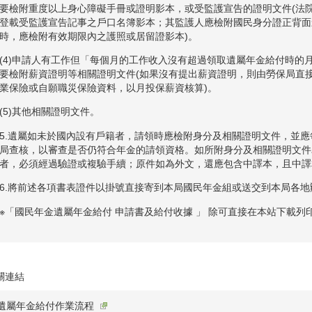
要檢附重度以上身心障礙手冊或證明影本，或受監護宣告的證明文件(法
登載受監護宣告記事之戶口名簿影本；其監護人應檢附國民身分證正背面
時，應檢附有效期限內之護照或居留證影本)。
(4)申請人有工作但「每個月的工作收入沒有超過領取遺屬年金給付時的
要檢附薪資證明等相關證明文件(如果沒有提出薪資證明，則由勞保局直
業保險或自願職災保險資料，以月投保薪資核算)。
(5)其他相關證明文件。
5.遺屬如未於國內設有戶籍者，請領時應檢附身分及相關證明文件，並
局查核，以審查是否仍符合年金的請領資格。如所附身分及相關證明文件
者，必須經過驗證或複驗手續；原件如為外文，還應包含中譯本，且中譯
6.將前述各項書表證件以掛號直接寄到本局國民年金組或送交到本局各
※「國民年金遺屬年金給付 申請書及給付收據 」 除可直接在本站下載
關連結
遺屬年金給付作業流程