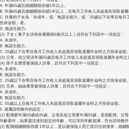
A. 年滿55歲且婚姻關係存續1年以上。
B. 年滿45歲且婚姻關係存續1年以上，且每月工作收入未超過其領取遺
C. 扶養的子女為「未成年」或「無謀生能力」或「25歲以下在學且每
投保金額」者。
D. 無謀生能力。
(2) 子女 ( 養子女須有收養關係6個月以上 ) 須符合下列其中一項規定：
A. 未成年。
B. 無謀生能力。
C. 25歲以下在學且每月工作收入未超過其領取遺屬年金時之月投保金額
(3) 父母、祖父母須年滿55歲且每月工作收入未超過其領取遺屬年金時
(4) 孫子女應受被保險人扶養，且符合下列其中一項規定：
A. 未成年。
B. 無謀生能力。
C. 25歲以下在學且每月工作收入未超過其領取遺屬年金時之月投保金額
(5) 兄弟、姊妹應受被保險人扶養，且符合下列其中一項規定：
A. 未成年。
B. 無謀生能力。
C. 55歲以上且每月工作收入未超過其領取遺屬年金時之月投保金額。
5. 遺屬請領條件的認定：
(1) 配偶要年滿55歲或45歲、父母及祖父母要年滿55歲，是指配偶、
年齡要件，如果還沒達到規定的年齡，可以等到年齡屆滿，符合請領條件
(2) 配偶婚姻關係存續 1年以上，是以被保險人死亡當日往前推算，婚姻關