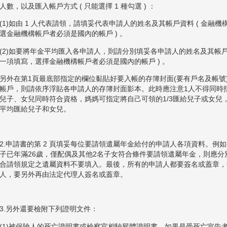
人數，以及匯入帳戶方式 ( 只能選擇 1 種勾選 ) ：
(1)如由 1 人代表請領，請填妥代表申請人的姓名及其帳戶資料 ( 金
選金融機構帳戶者必須是國內的帳戶 ) 。
(2)如要將年金平均匯入各申請人，則請分別填妥各申請人的姓名及其帳戶
一項填寫，選擇金融機構帳戶者必須是國內的帳戶 ) 。
另外在第1頁最底部指定的欄位黏貼好要入帳的存簿封面(要有戶名及帳號
帳戶，則請依序浮貼各申請人的存簿封面影本。此時應注意1人不得同時
兒子、女兒同時符合資格，媽媽可指定將自己可領的1/3匯給兒子或女兒，
平均匯給兒子和女兒。
2.申請書的第 2 頁填妥每位要請領遺屬年金給付的申請人各項資料。例
子已年滿26歲，僅配偶及其他2名子女符合條件要請領遺屬年金，則應分
合請領規定之遺屬資料不要填入。最後，所有的申請人都要簽名或蓋章，
人，要另外再由法定代理人簽名或蓋章。
3.另外還要檢附下列證明文件：
(1)被保險人的死亡證明書或檢察官相驗屍體證明書，如果是受死亡宣告者