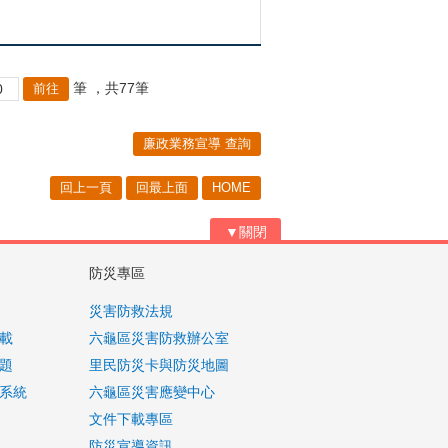
筆
，共77筆
廉政業務宣導 查詢
回上一頁
回最上面
HOME
▼關閉
防災專區
災害防救法規
載
六龜區災害防救辦公室
題
里民防災卡與防災地圖
系統
六龜區災害應變中心
文件下載專區
防災宣導資訊