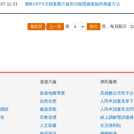
107-11-21
微軟OFFICE檔案圖片裁剪功能隱藏風險與應處方法
|
第
頁，每頁顯示
最前頁
上一頁
漫遊六龜
便民服務
旅遊地圖導覽
高雄數位市民平台
自然生態
人民申請案表單下
公開區
建築景觀
人民申請案常見問
公告
宗教巡禮
線上調解聲請服務
人文節慶
生活便利貼
旅宿資訊
網網相連