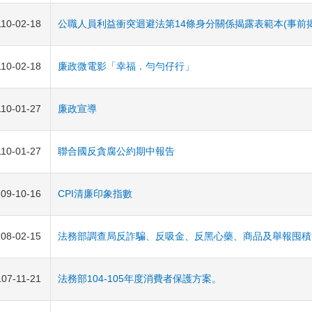
110-02-18
公職人員利益衝突迴避法第14條身分關係揭露表範本(事前
110-02-18
廉政微電影「幸福．勻勻仔行」
110-01-27
廉政宣導
110-01-27
聯合國反貪腐公約期中報告
109-10-16
CPI清廉印象指數
108-02-15
法務部調查局反詐騙、反吸金、反黑心藥、商品及舉報囤積
107-11-21
法務部104-105年度消費者保護方案。