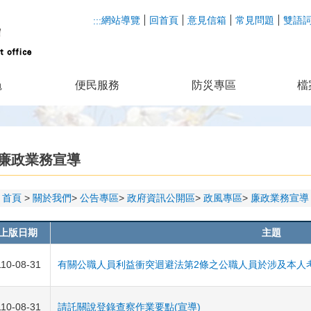
網站導覽
回首頁
意見信箱
常見問題
雙語
:::
龜
便民服務
防災專區
檔
廉政業務宣導
首頁
關於我們
公告專區
政府資訊公開區
政風專區
廉政業務宣導
上版日期
主題
110-08-31
有關公職人員利益衝突迴避法第2條之公職人員於涉及本人
110-08-31
請託關說登錄查察作業要點(宣導)