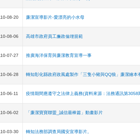
110-08-20
廉潔宣導影片-愛漂亮的小水母
110-08-06
高雄市政府員工廉政倫理規範
110-07-27
推廣海洋保育與廉潔教育宣導一事
110-06-28
轉知彰化縣政府政風處製作「三隻小豬與QQ狼」廉潔繪本
110-06-11
疫情期間應遵守之法律上義務(資料來源：法務通訊第3058
110-06-02
「廉潔寶寶聯盟_誠信最棒篇」動畫影片
110-03-30
轉知法務部調查局國安宣導影片。